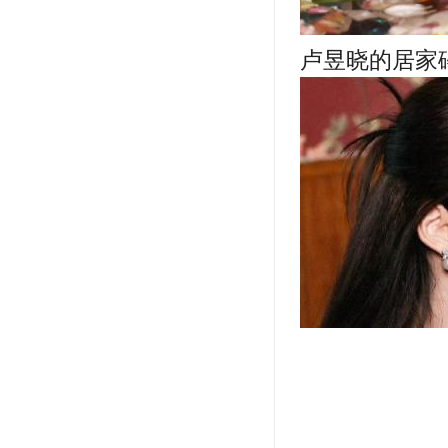
卢昱晓的居家