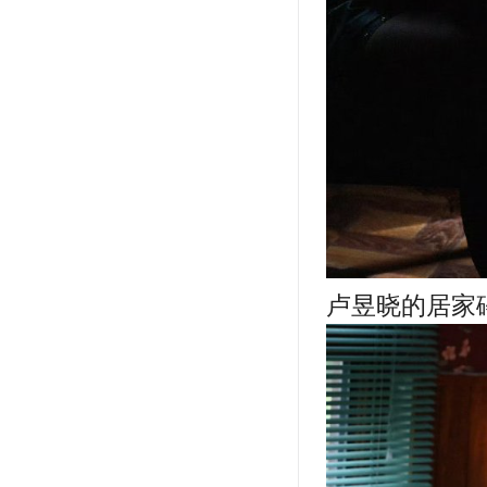
卢昱晓的居家