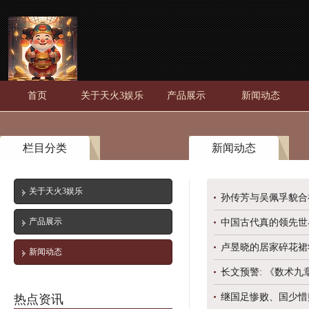
首页
关于天火3娱乐
产品展示
新闻动态
栏目分类
新闻动态
关于天火3娱乐
孙传芳与吴佩孚貌合
产品展示
卢昱晓的居家碎花裙妆
新闻动态
热点资讯