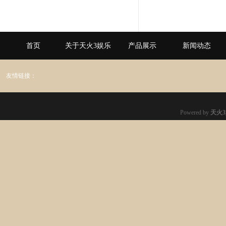
首页
关于天火3娱乐
产品展示
新闻动态
友情链接：
Powered by
天火